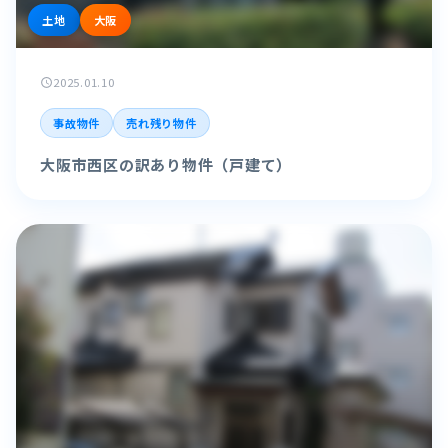
土地
大阪
2025.01.10
schedule
事故物件
売れ残り物件
大阪市西区の訳あり物件（戸建て）