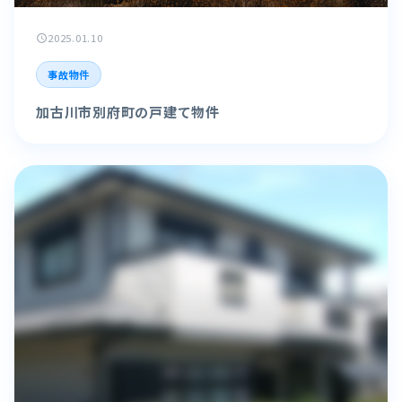
2025.01.10
schedule
事故物件
加古川市別府町の戸建て物件