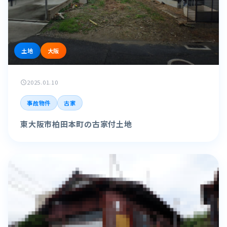
土地
大阪
2025.01.10
schedule
事故物件
古家
東大阪市柏田本町の古家付土地