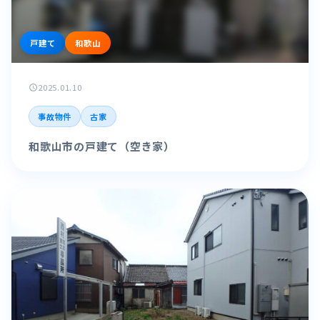
戸建て
和歌山
2025.01.10
schedule
事故物件
古家
和歌山市の戸建て（空き家）