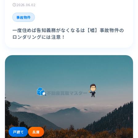
2026.06.02
schedule
事故物件
一度住めば告知義務がなくなるは【嘘】事故物件の
ロンダリングには注意！
戸建て
兵庫