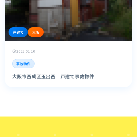
戸建て
大阪
2025.01.10
schedule
事故物件
大阪市西成区玉出西 戸建て事故物件