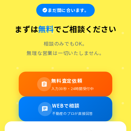
まだ間に合います。
verified
まずは
無料
でご相談ください
相談のみでもOK。
無理な営業は一切いたしません。
無料査定依頼
assignment
入力30秒・24時間受付中
WEBで相談
chat
不動産のプロが直接回答