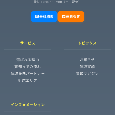
受付 10:00〜17:00（土日祝休）
無料相談
無料査定
chat
assignment
サービス
トピックス
選ばれる理由
お知らせ
売却までの流れ
買取実績
買取提携パートナー
買取マガジン
対応エリア
インフォメーション