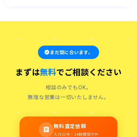
まだ間に合います。
verified
まずは
無料
でご相談ください
相談のみでもOK。
無理な営業は一切いたしません。
無料査定依頼
assignment
入力30秒・24時間受付中