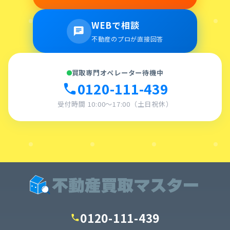
WEBで相談
chat
不動産のプロが直接回答
買取専門オペレーター待機中
0120-111-439
call
受付時間 10:00〜17:00（土日祝休）
0120-111-439
call