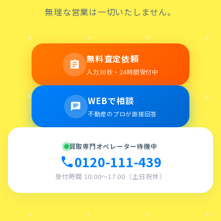
無理な営業は一切いたしません。
無料査定依頼
assignment
入力30秒・24時間受付中
WEBで相談
chat
不動産のプロが直接回答
買取専門オペレーター待機中
0120-111-439
call
受付時間 10:00〜17:00（土日祝休）