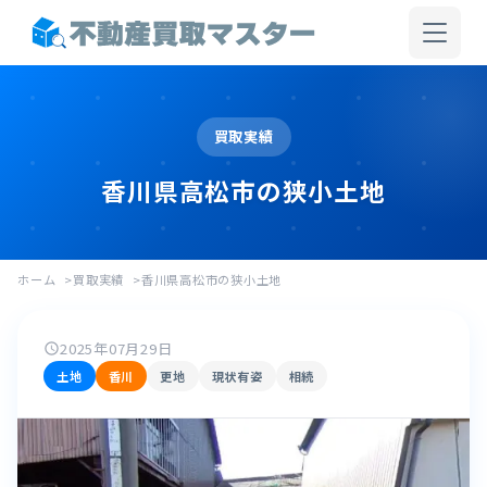
買取実績
香川県高松市の狭小土地
ホーム
買取実績
香川県高松市の狭小土地
2025年07月29日
schedule
土地
香川
更地
現状有姿
相続