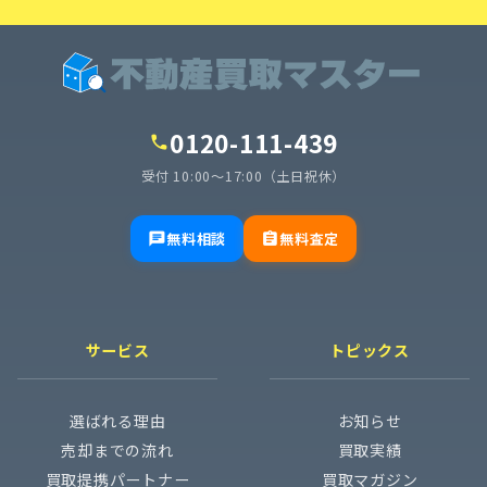
0120-111-439
call
受付 10:00〜17:00（土日祝休）
無料相談
無料査定
chat
assignment
サービス
トピックス
選ばれる理由
お知らせ
売却までの流れ
買取実績
買取提携パートナー
買取マガジン