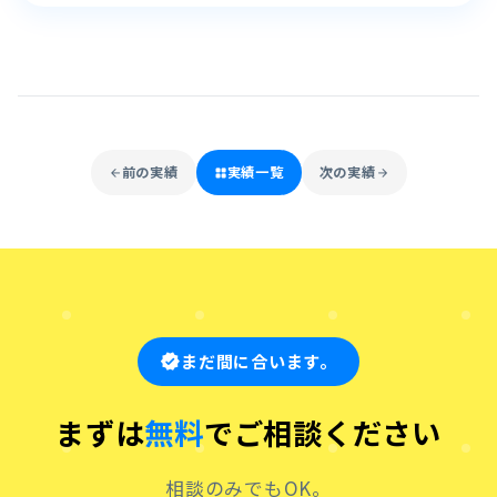
前の実績
実績一覧
次の実績
arrow_back
grid_view
arrow_forward
まだ間に合います。
verified
まずは
無料
でご相談ください
相談のみでもOK。