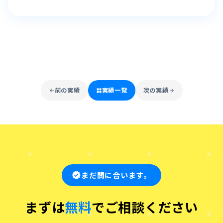
前の実績
実績一覧
次の実績
arrow_back
grid_view
arrow_forward
まだ間に合います。
verified
まずは
無料
でご相談ください