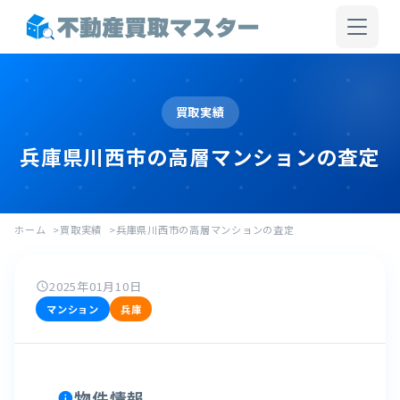
買取実績
兵庫県川西市の高層マンションの査定
ホーム
買取実績
兵庫県川西市の高層マンションの査定
2025年01月10日
schedule
マンション
兵庫
物件情報
info