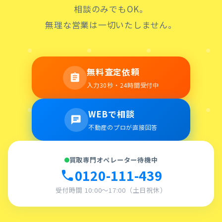
相談のみでもOK。
無理な営業は一切いたしません。
無料査定依頼
assignment
入力30秒・24時間受付中
WEBで相談
chat
不動産のプロが直接回答
買取専門オペレーター待機中
0120-111-439
call
受付時間 10:00〜17:00（土日祝休）