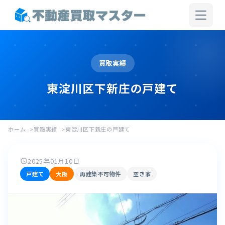
買取実績
東淀川区下新庄の戸建て
ホーム
買取実績
東淀川区下新庄の戸建て
2025年01月10日
schedule
戸建て
大阪
再建築不可物件
空き家