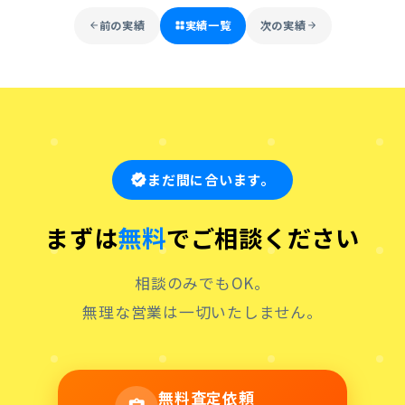
前の実績
実績一覧
次の実績
arrow_back
grid_view
arrow_forward
まだ間に合います。
verified
まずは
無料
でご相談ください
相談のみでもOK。
無理な営業は一切いたしません。
無料査定依頼