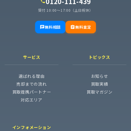
0120-111-439
call
受付 10:00〜17:00（土日祝休）
無料相談
無料査定
chat
assignment
サービス
トピックス
選ばれる理由
お知らせ
売却までの流れ
買取実績
買取提携パートナー
買取マガジン
対応エリア
インフォメーション