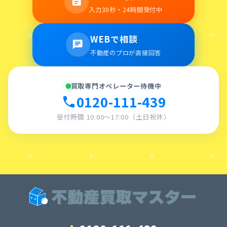
assignment
入力30秒・24時間受付中
WEBで相談
chat
不動産のプロが直接回答
買取専門オペレーター待機中
0120-111-439
call
受付時間 10:00〜17:00（土日祝休）