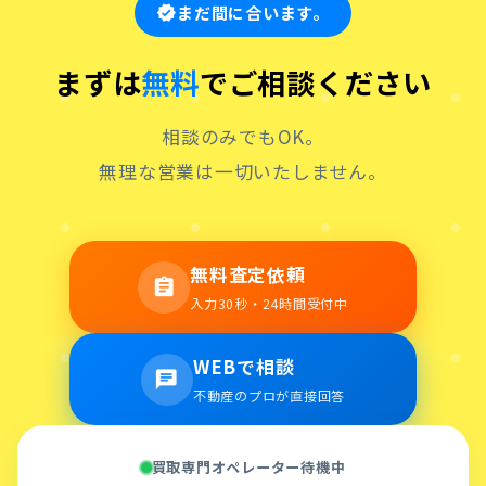
まだ間に合います。
verified
まずは
無料
でご相談ください
相談のみでもOK。
無理な営業は一切いたしません。
無料査定依頼
assignment
入力30秒・24時間受付中
WEBで相談
chat
不動産のプロが直接回答
買取専門オペレーター待機中