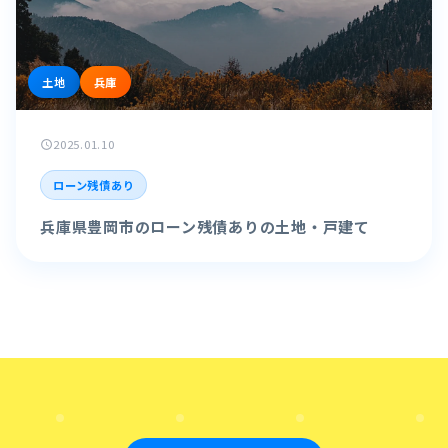
土地
兵庫
2025.01.10
schedule
ローン残債あり
兵庫県豊岡市のローン残債ありの土地・戸建て