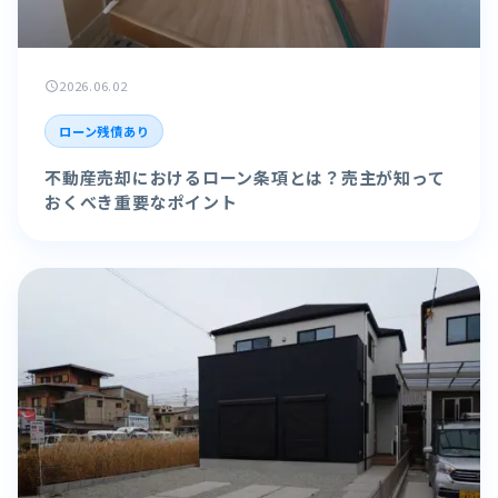
2026.06.02
schedule
ローン残債あり
不動産売却におけるローン条項とは？売主が知って
おくべき重要なポイント