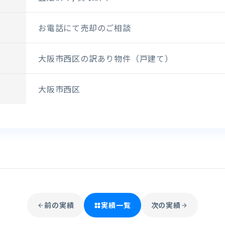
お電話にて売却のご相談
大阪市西区の訳あり物件（戸建て）
大阪市西区
前の実績
実績一覧
次の実績
arrow_back
grid_view
arrow_forward