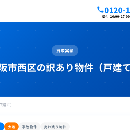
0120-
call
受付 10:00-17
買取実績
阪市西区の訳あり物件（戸建
戸建て）
て
大阪
事故物件
売れ残り物件