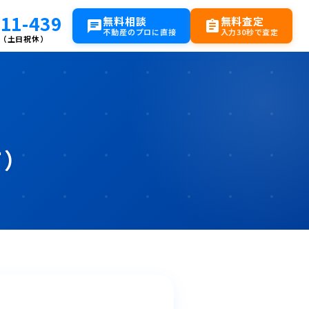
111-439
無料相談
無料査定
chat
assignment
不動産のプロに直接
入力30秒で査定
:00（土日祝休）
て）