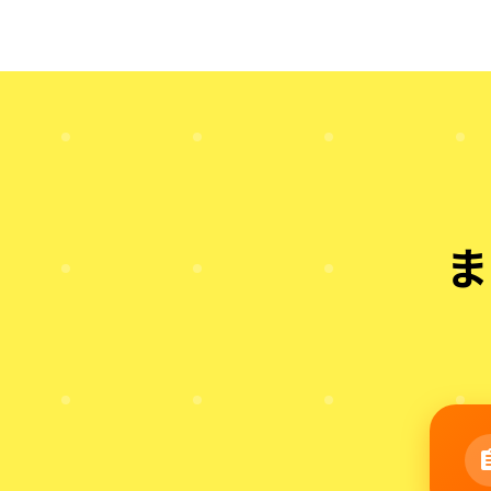
ま
assig