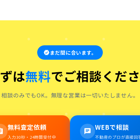
まだ間に合います。
verified
ずは
無料
でご相談くだ
相談のみでもOK。
無理な営業は一切いたしません。
無料査定依頼
WEBで相談
nment
chat
入力30秒・24時間受付中
不動産のプロが直接回