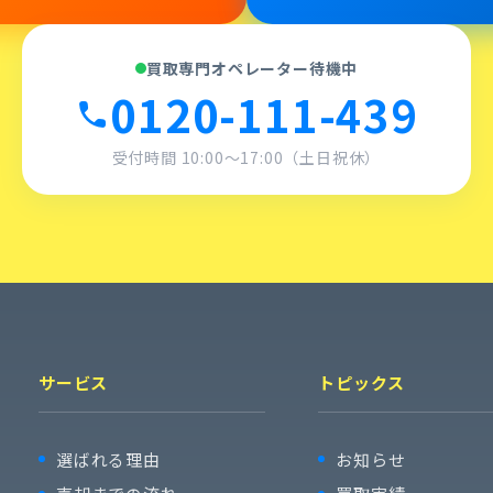
買取専門オペレーター待機中
0120-111-439
call
受付時間 10:00〜17:00（土日祝休）
サービス
トピックス
選ばれる理由
お知らせ